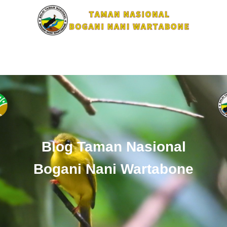
Blog Taman Nasional
Bogani Nani Wartabone