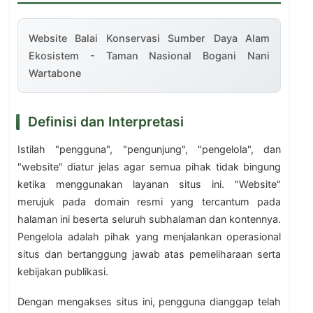
Website Balai Konservasi Sumber Daya Alam
Ekosistem - Taman Nasional Bogani Nani
Wartabone
Definisi dan Interpretasi
Istilah "pengguna", "pengunjung", "pengelola", dan
"website" diatur jelas agar semua pihak tidak bingung
ketika menggunakan layanan situs ini. "Website"
merujuk pada domain resmi yang tercantum pada
halaman ini beserta seluruh subhalaman dan kontennya.
Pengelola adalah pihak yang menjalankan operasional
situs dan bertanggung jawab atas pemeliharaan serta
kebijakan publikasi.
Dengan mengakses situs ini, pengguna dianggap telah