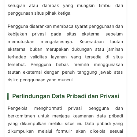
kerugian atau dampak yang mungkin timbul dari
penggunaan situs pihak ketiga.
Pengguna disarankan membaca syarat penggunaan dan
kebijakan privasi pada situs eksternal sebelum
memutuskan mengaksesnya. Keberadaan tautan
eksternal bukan merupakan dukungan atau jaminan
terhadap validitas layanan yang tersedia di situs
tersebut. Pengguna bebas memilih menggunakan
tautan eksternal dengan penuh tanggung jawab atas
risiko penggunaan yang muncul.
Perlindungan Data Pribadi dan Privasi
Pengelola menghormati privasi pengguna dan
berkomitmen untuk menjaga keamanan data pribadi
yang dikumpulkan melalui situs ini. Data pribadi yang
dikumpulkan melalui formulir akan dikelola sesuai