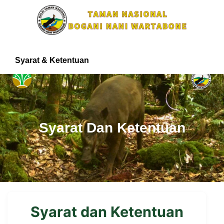
Syarat & Ketentuan
Syarat Dan Ketentuan
Syarat dan Ketentuan