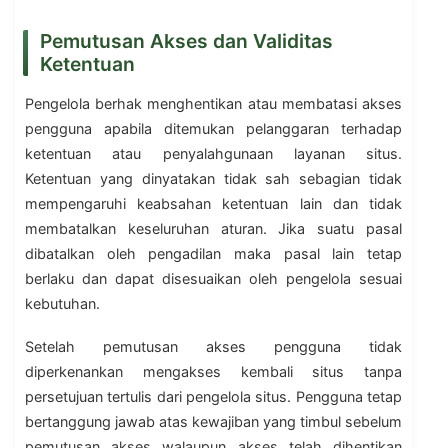
Pemutusan Akses dan Validitas
Ketentuan
Pengelola berhak menghentikan atau membatasi akses
pengguna apabila ditemukan pelanggaran terhadap
ketentuan atau penyalahgunaan layanan situs.
Ketentuan yang dinyatakan tidak sah sebagian tidak
mempengaruhi keabsahan ketentuan lain dan tidak
membatalkan keseluruhan aturan. Jika suatu pasal
dibatalkan oleh pengadilan maka pasal lain tetap
berlaku dan dapat disesuaikan oleh pengelola sesuai
kebutuhan.
Setelah pemutusan akses pengguna tidak
diperkenankan mengakses kembali situs tanpa
persetujuan tertulis dari pengelola situs. Pengguna tetap
bertanggung jawab atas kewajiban yang timbul sebelum
pemutusan akses walaupun akses telah dihentikan