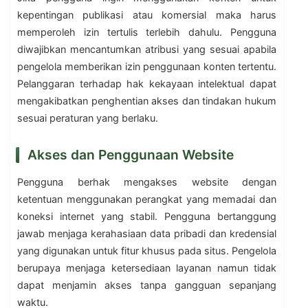
kepentingan publikasi atau komersial maka harus
memperoleh izin tertulis terlebih dahulu. Pengguna
diwajibkan mencantumkan atribusi yang sesuai apabila
pengelola memberikan izin penggunaan konten tertentu.
Pelanggaran terhadap hak kekayaan intelektual dapat
mengakibatkan penghentian akses dan tindakan hukum
sesuai peraturan yang berlaku.
Akses dan Penggunaan Website
Pengguna berhak mengakses website dengan
ketentuan menggunakan perangkat yang memadai dan
koneksi internet yang stabil. Pengguna bertanggung
jawab menjaga kerahasiaan data pribadi dan kredensial
yang digunakan untuk fitur khusus pada situs. Pengelola
berupaya menjaga ketersediaan layanan namun tidak
dapat menjamin akses tanpa gangguan sepanjang
waktu.