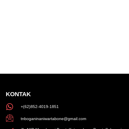
KONTAK
+(62)852-4019-1851
tnboganinaniwartabone@gmail.com