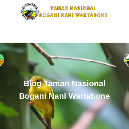
Blog Taman Nasional
Bogani Nani Wartabone