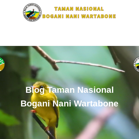
Blog Taman Nasional
Bogani Nani Wartabone