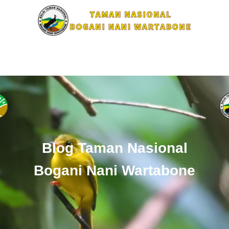
Blog Taman Nasional
Bogani Nani Wartabone